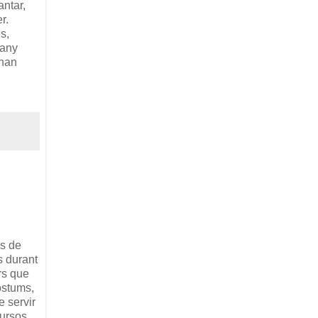
antar,
r.
s,
 any
 han
es de
s durant
rs que
ostums,
e servir
cursos