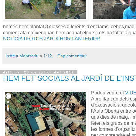
només hem plantat 3 classes diferents d'enciams, cebes,madui
començata crèixer quan hem acabat elcurs i els ha faltat aigua 
NOTÍCIA I FOTOS JARDÍ-HORT ANTERIOR
Institut Montsoriu
a
1:12
Cap comentari:
dilluns, 23 de juliol del 2012
HEM FET SOCIALS AL JARDÍ DE L'INS
Podeu veure el
VIDE
Aprofitant un dels es
d'excavació arqueològ
l'Aula Oberta entre 
uns dies de maig, , m
fèien els grups de m
les formes d'organitza
per comprendre el pr