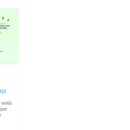
RDÍ
 enllà
 que
n