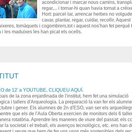
acondicionar i marcar nous camins, transpl
regar,... i tornar-hi quan havia tornat a crèixe
Hort: parcel·lar, arrencar herbes no volgude
cavar, plantar, regar, cuidar, recollir. Aquest
xeres, tomàquets i cogombrers,tot i aquest nos'han fet perquè
i les maduixes les han picat els ocells.
TITUT
O de 12' a YOUTUBE, CLIQUEU AQUÍ
.
pais de la zona enjardinada de l'institut, hem fet una simulació
ica i tallers d'Arqueologia. La preparació la van fer els alumn
octubre i gener. Els alumnes de 2n d'ESO, van ser els arqueòleg
entre que els de l'Aula Oberta exercien de monitors dels 6 talle
anera rotatòria. Aprendre les maneres de viure del passat: els c
r la societat i el treball, els avenços tecnològics, etc. ens han d
esent i veure que hem de fer uns usos més sostenibles dels re